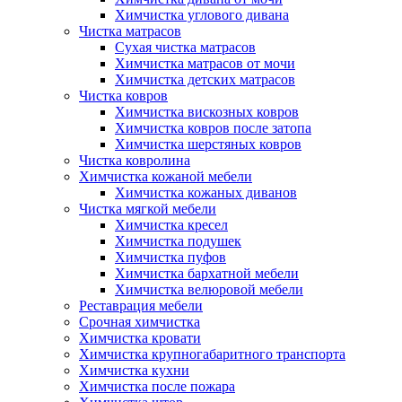
Химчистка углового дивана
Чистка матрасов
Сухая чистка матрасов
Химчистка матрасов от мочи
Химчистка детских матрасов
Чистка ковров
Химчистка вискозных ковров
Химчистка ковров после затопа
Химчистка шерстяных ковров
Чистка ковролина
Химчистка кожаной мебели
Химчистка кожаных диванов
Чистка мягкой мебели
Химчистка кресел
Химчистка подушек
Химчистка пуфов
Химчистка бархатной мебели
Химчистка велюровой мебели
Реставрация мебели
Срочная химчистка
Химчистка кровати
Химчистка крупногабаритного транспорта
Химчистка кухни
Химчистка после пожара