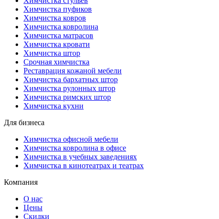
Химчистка стульев
Химчистка пуфиков
Химчистка ковров
Химчистка ковролина
Химчистка матрасов
Химчистка кровати
Химчистка штор
Срочная химчистка
Реставрация кожаной мебели
Химчистка бархатных штор
Химчистка рулонных штор
Химчистка римских штор
Химчистка кухни
Для бизнеса
Химчистка офисной мебели
Химчистка ковролина в офисе
Химчистка в учебных заведениях
Химчистка в кинотеатрах и театрах
Компания
О нас
Цены
Скидки