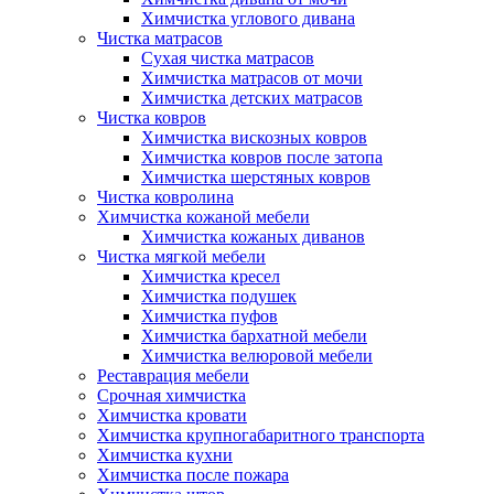
Химчистка углового дивана
Чистка матрасов
Сухая чистка матрасов
Химчистка матрасов от мочи
Химчистка детских матрасов
Чистка ковров
Химчистка вискозных ковров
Химчистка ковров после затопа
Химчистка шерстяных ковров
Чистка ковролина
Химчистка кожаной мебели
Химчистка кожаных диванов
Чистка мягкой мебели
Химчистка кресел
Химчистка подушек
Химчистка пуфов
Химчистка бархатной мебели
Химчистка велюровой мебели
Реставрация мебели
Срочная химчистка
Химчистка кровати
Химчистка крупногабаритного транспорта
Химчистка кухни
Химчистка после пожара